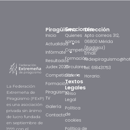
Piragüismo
Dirección
Secciones
Inicio
Quienes
Apto correos 312,
somos
06800 Mérida
Actualidad
(Badajoz)
Competiciones
Infórmate
Email:
Formación
fedexpiraguismo@ho
Resultados
Judex 2026
Circulares
tel: 618431753
Competición
Galeria
Horario:
Textos
Formación
La Federación
Legales
Piragüismo
Extremeña de
Aviso
TV
Piragüismo (FExP)
Legal
es una asociación
Galería
Política
privada sin ánimo
de
Contacto
de lucro fundada
cookies
en septiembre de
Política de
1999 con el