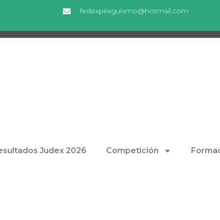
fedexpiraguismo@hotmail.com
esultados Judex 2026
Competición
Formac