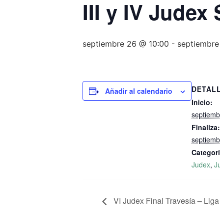
III y IV Judex
septiembre 26 @ 10:00
-
septiembre
DETAL
Añadir al calendario
Inicio:
septiemb
Finaliza:
septiemb
Categorí
Judex
,
J
VI Judex Final Travesía – Liga 