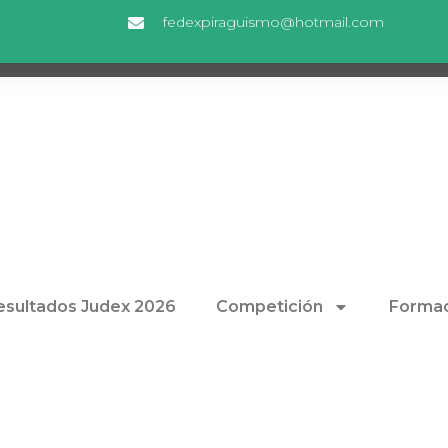
fedexpiraguismo@hotmail.com
esultados Judex 2026
Competición
Formac