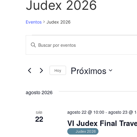
Judex 2026
Eventos
Judex 2026
Navegación
Introduce
la
de
palabra
clave.
Busca
búsqueda
Eventos
Próximos
para
Hoy
y
la
Selecciona
palabra
la
vistas
clave.
fecha.
agosto 2026
de
Eventos
agosto 22 @ 10:00
-
agosto 23 @ 1
SÁB
22
VI Judex Final Trave
Judex 2026