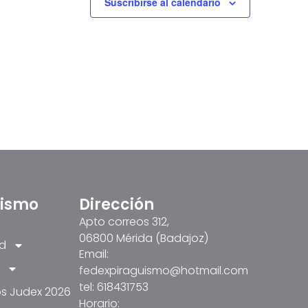
Suscribirse al calendario
üismo
Dirección
Apto correos 312,
06800 Mérida (Badajoz)
ad
Email:
fedexpiraguismo@hotmail.com
tel: 618431753
s Judex 2026
Horario: