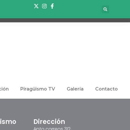
ión
Piragüismo TV
Galería
Contacto
üismo
Dirección
Apto correos 312,