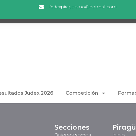
fedexpiraguismo@hotmail.com
esultados Judex 2026
Competición
Formac
Pirag
Secciones
Quienes somos
Inicio