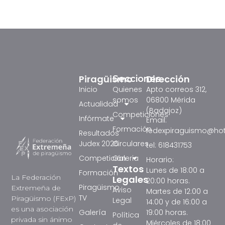
Piragüismo
Dirección
Secciones
Inicio
Quienes
Apto correos 312,
somos
06800 Mérida
Actualidad
(Badajoz)
Competiciones
Infórmate
Email:
Formación
fedexpiraguismo@ho
Resultados
Judex 2026
Circulares
tel: 618431753
Competición
Galeria
Horario:
Textos
Lunes de 18:00 a
Formación
La Federación
Legales
20:00 horas.
Piragüismo
Extremeña de
Aviso
Martes de 12:00 a
TV
Piragüismo (FExP)
Legal
14:00 y de 16:00 a
es una asociación
Galería
19:00 horas.
Política
privada sin ánimo
Miércoles de 18:00