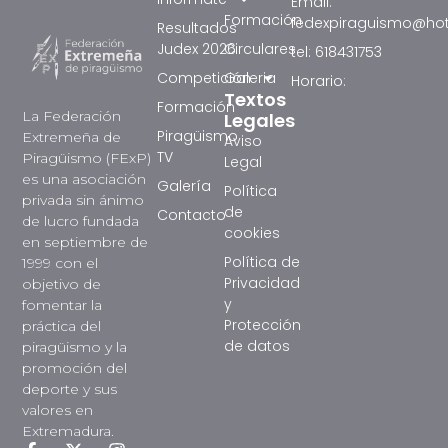
Email:
Formación
fedexpiraguismo@ho
Resultados
Judex 2026
Circulares
tel: 618431753
Competición
Galeria
Horario:
Textos
Formación
La Federación
Legales
Piragüismo
Extremeña de
Aviso
TV
Piragüismo (FExP)
Legal
es una asociación
Galería
Política
privada sin ánimo
de
Contacto
de lucro fundada
cookies
en septiembre de
Política de
1999 con el
Privacidad
objetivo de
y
fomentar la
Protección
práctica del
de datos
piragüismo y la
promoción del
deporte y sus
valores en
Extremadura.