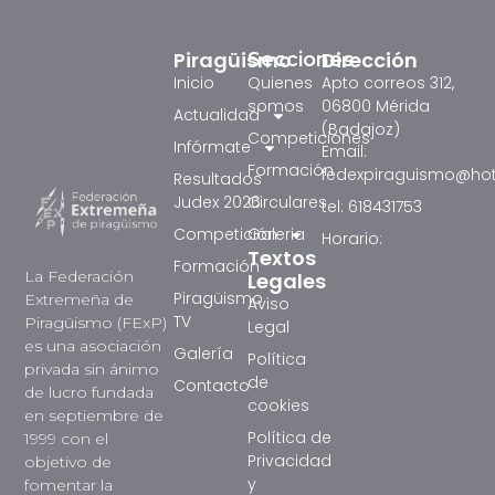
Piragüismo
Dirección
Secciones
Inicio
Quienes
Apto correos 312,
somos
06800 Mérida
Actualidad
(Badajoz)
Competiciones
Infórmate
Email:
Formación
fedexpiraguismo@ho
Resultados
Judex 2026
Circulares
tel: 618431753
Competición
Galeria
Horario:
Textos
Formación
La Federación
Legales
Piragüismo
Extremeña de
Aviso
TV
Piragüismo (FExP)
Legal
es una asociación
Galería
Política
privada sin ánimo
de
Contacto
de lucro fundada
cookies
en septiembre de
Política de
1999 con el
Privacidad
objetivo de
y
fomentar la