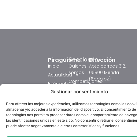
Piragüismo
Dirección
Secciones
Inicio
Quienes
Apto correos 312,
somos
06800 Mérida
Actualidad
(Badajoz)
Competiciones
Infórmate
Email:
Formación
fedexpiraguismo@ho
Gestionar consentimiento
Resultados
Judex 2026
Circulares
tel: 618431753
Para ofrecer las mejores experiencias, utilizamos tecnologías como las cook
Competición
Galeria
Horario:
almacenar y/o acceder a la información del dispositivo. El consentimiento de
Textos
Lunes de 18:00 a
tecnologías nos permitirá procesar datos como el comportamiento de navega
Formación
La Federación
Legales
las identificaciones únicas en este sitio. No consentir o retirar el consentimie
20:00 horas.
Piragüismo
Extremeña de
puede afectar negativamente a ciertas características y funciones.
Aviso
Martes de 12:00 a
TV
Piragüismo (FExP)
Legal
14:00 y de 16:00 a