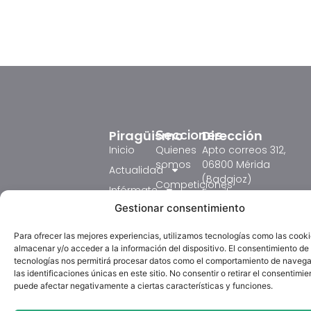
Piragüismo
Dirección
Secciones
Inicio
Quienes
Apto correos 312,
somos
06800 Mérida
Actualidad
(Badajoz)
Competiciones
Infórmate
Email:
Formación
fedexpiraguismo@ho
Gestionar consentimiento
Resultados
Judex 2026
Circulares
tel: 618431753
Para ofrecer las mejores experiencias, utilizamos tecnologías como las cook
Competición
Galeria
Horario:
almacenar y/o acceder a la información del dispositivo. El consentimiento de
Textos
Lunes de 18:00 a
tecnologías nos permitirá procesar datos como el comportamiento de navega
Formación
La Federación
Legales
las identificaciones únicas en este sitio. No consentir o retirar el consentimie
20:00 horas.
Piragüismo
Extremeña de
puede afectar negativamente a ciertas características y funciones.
Aviso
Martes de 12:00 a
TV
Piragüismo (FExP)
Legal
14:00 y de 16:00 a