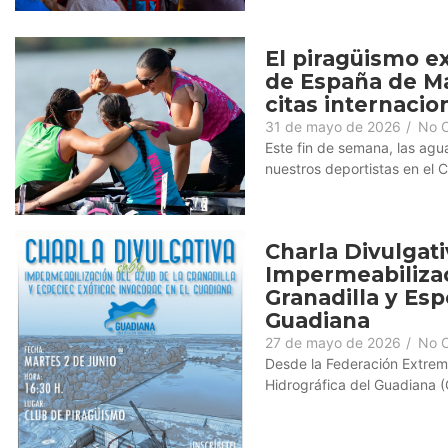
El piragüismo 
de España de Ma
citas internacio
31 de mayo de 2026
/
No 
Este fin de semana, las agu
nuestros deportistas en el 
Charla Divulgati
Impermeabilizac
Granadilla y Esp
Guadiana
27 de mayo de 2026
/
No 
Desde la Federación Extrem
Hidrográfica del Guadiana (