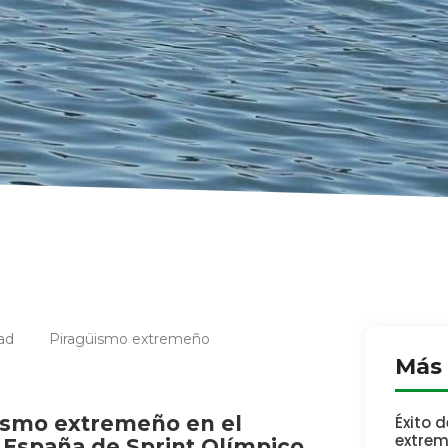
ad
Piragüismo extremeño
Más 
üismo extremeño en el
Éxito 
extrem
España de Sprint Olímpico