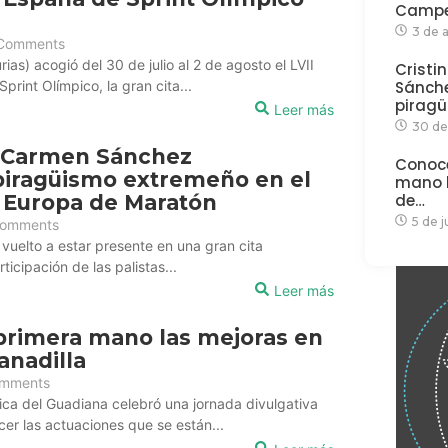
Campe
3 de 
Comments
ias) acogió del 30 de julio al 2 de agosto el LVII
Cristi
int Olímpico, la gran cita...
Sánche
piragü
Leer más
30 de
y Carmen Sánchez
Conoc
piragüismo extremeño en el
mano l
de…
Europa de Maratón
5 de 
omments
vuelto a estar presente en una gran cita
rticipación de las palistas...
Leer más
rimera mano las mejoras en
anadilla
mments
ca del Guadiana celebró una jornada divulgativa
er las actuaciones que se están...