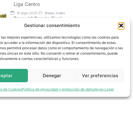
Liga Centro
13 Ago 2025
Bases Judex
Bases VI Regata Final
Judex 2025
Gestionar consentimiento
16 Jun 2025
Bases Judex
 las mejores experiencias, utilizamos tecnologías como las cookies para
Bases V Regata Judex
o acceder a la información del dispositivo. El consentimiento de estas
Velocidad 2025
 nos permitirá procesar datos como el comportamiento de navegación o las
ones únicas en este sitio. No consentir o retirar el consentimiento, puede
tivamente a ciertas características y funciones.
ceptar
Denegar
Ver preferencias
ica de Cookies
Política de privacidad y protección de datos
Aviso Legal