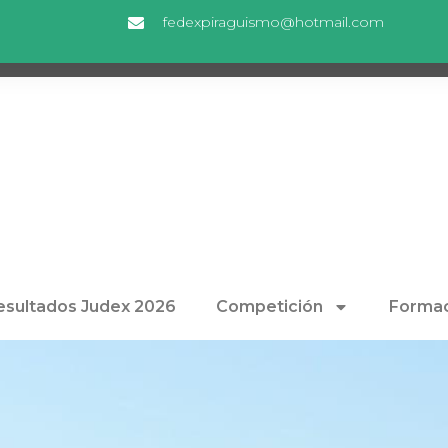
fedexpiraguismo@hotmail.com
esultados Judex 2026
Competición
Formac