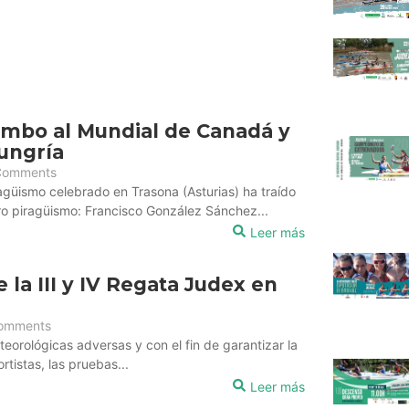
umbo al Mundial de Canadá y
ungría
Comments
ragüismo celebrado en Trasona (Asturias) ha traído
ro piragüismo: Francisco González Sánchez...
Leer más
la III y IV Regata Judex en
omments
eorológicas adversas y con el fin de garantizar la
tistas, las pruebas...
Leer más