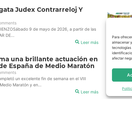
egata Judex Contrarreloj Y
omments
NZOSábado 9 de mayo de 2026, a partir de las
R DE...
Para ofrecer
Leer más
almacenar y/
tecnologías
identificaci
ma una brillante actuación en
afectar nega
de España de Medio Maratón
omments
A
mpletó un excelente fin de semana en el VIII
edio Maratón y en...
Polít
Leer más
s