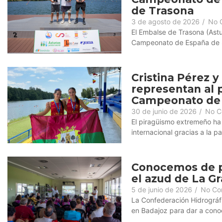
de Trasona
3 de agosto de 2026
/
No 
El Embalse de Trasona (Astur
Campeonato de España de Spr
Cristina Pérez 
representan al 
Campeonato de 
30 de junio de 2026
/
No C
El piragüismo extremeño ha 
internacional gracias a la pa
Conocemos de p
el azud de La Gr
5 de junio de 2026
/
No Co
La Confederación Hidrográfi
en Badajoz para dar a conoc