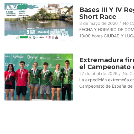
Bases III Y IV R
Short Race
3 de mayo de 2026
/
No C
FECHA Y HORARIO DE COMIE
10:00 horas CIUDAD Y LUGA
Extremadura fir
el Campeonato 
27 de abril de 2026
/
No C
La expedición extremeña co
Campeonato de España de M
Ver más noticia