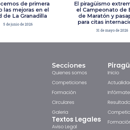
cemos de primera
El piragüismo extre
 las mejoras en el
el Campeonato de 
 de La Granadilla
de Maratón y pasa
para citas internac
5 de junio de 2026
31 de mayo de 2026
Pirag
Secciones
Quienes somos
Inicio
Competiciones
Actualid
Formación
Infórmate
Circulares
Resultado
Galeria
Competic
Textos Legales
Formació
Aviso Legal