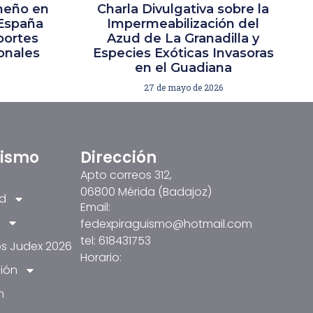
meño en
Charla Divulgativa sobre la
España
Impermeabilización del
portes
Azud de La Granadilla y
ionales
Especies Exóticas Invasoras
en el Guadiana
27 de mayo de 2026
üismo
Dirección
Apto correos 312,
06800 Mérida (Badajoz)
ad
Email:
fedexpiraguismo@hotmail.com
tel: 618431753
s Judex 2026
Horario:
ión
n