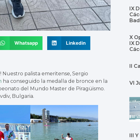
IX 
Cáce
Bad
X Op
Whatsapp
Linkedin
IX 
Các
II 
! Nuestro palista emeritense, Sergio
m
ha conseguido la medalla de bronce en la
VI J
peonato del Mundo Master de Piragüismo.
div, Bulgaria.
III 