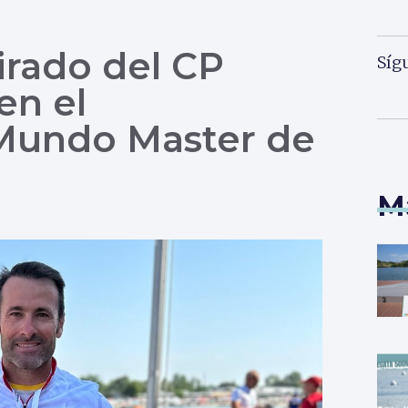
irado del CP
Síg
en el
Mundo Master de
M