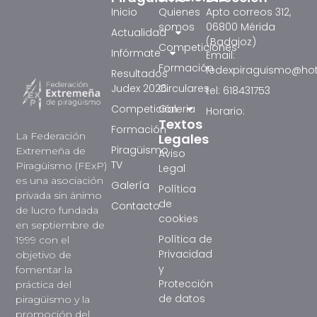
Inicio
Quienes
Apto correos 312,
somos
06800 Mérida
Actualidad
(Badajoz)
Competiciones
Infórmate
Email:
Formación
fedexpiraguismo@ho
Resultados
Judex 2026
Circulares
tel: 618431753
Competición
Galeria
Horario:
Textos
Formación
La Federación
Legales
Piragüismo
Extremeña de
Aviso
TV
Piragüismo (FExP)
Legal
es una asociación
Galería
Política
privada sin ánimo
de
Contacto
de lucro fundada
cookies
en septiembre de
Política de
1999 con el
Privacidad
objetivo de
y
fomentar la
Protección
práctica del
de datos
piragüismo y la
promoción del