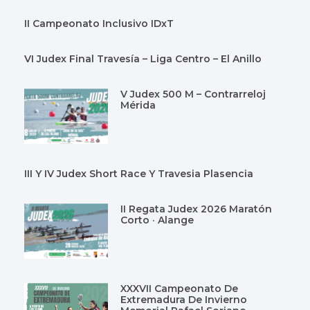
II Campeonato Inclusivo IDxT
VI Judex Final Travesía – Liga Centro – El Anillo
V Judex 500 M – Contrarreloj
Mérida
III Y IV Judex Short Race Y Travesia Plasencia
II Regata Judex 2026 Maratón
Corto · Alange
XXXVII Campeonato De
Extremadura De Invierno