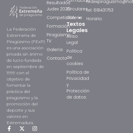
Formación
fedexpiraguismo@ho
Resultados
Judex 2026
Circulares
tel: 618431753
Competición
Galeria
Horario:
Textos
Formación
La Federación
Legales
Piragüismo
Extremeña de
Aviso
TV
Piragüismo (FExP)
Legal
es una asociación
Galería
Política
privada sin ánimo
de
Contacto
de lucro fundada
cookies
en septiembre de
Política de
1999 con el
Privacidad
objetivo de
y
fomentar la
Protección
práctica del
de datos
piragüismo y la
promoción del
deporte y sus
valores en
Extremadura.