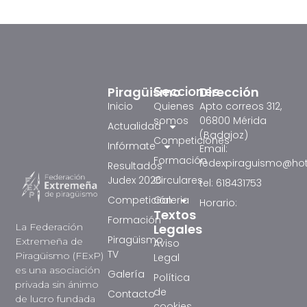
Piragüismo
Dirección
Secciones
Inicio
Quienes
Apto correos 312,
somos
06800 Mérida
Actualidad
(Badajoz)
Competiciones
Infórmate
Email:
Formación
fedexpiraguismo@ho
Resultados
Judex 2026
Circulares
tel: 618431753
Competición
Galeria
Horario:
Textos
Formación
La Federación
Legales
Piragüismo
Extremeña de
Aviso
TV
Piragüismo (FExP)
Legal
es una asociación
Galería
Política
privada sin ánimo
de
Contacto
de lucro fundada
cookies