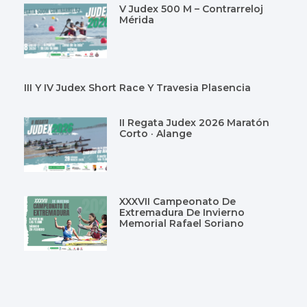
V Judex 500 M – Contrarreloj
Mérida
III Y IV Judex Short Race Y Travesia Plasencia
II Regata Judex 2026 Maratón
Corto · Alange
XXXVII Campeonato De
Extremadura De Invierno
Memorial Rafael Soriano