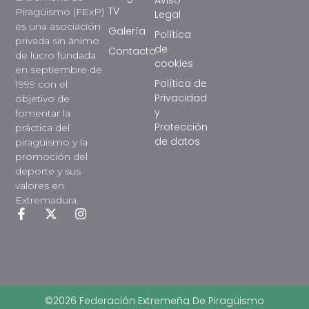
TV
Piragüismo (FExP)
Legal
es una asociación
Galería
Política
privada sin ánimo
de
Contacto
de lucro fundada
cookies
en septiembre de
Política de
1999 con el
Privacidad
objetivo de
y
fomentar la
Protección
práctica del
de datos
piragüismo y la
promoción del
deporte y sus
valores en
Extremadura.
©2026 Federación Extremeña De Piragüismo