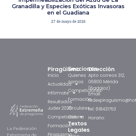
Impermeabilización del Azud de La
Granadilla y Especies Exóticas Invasoras
en el Guadiana
27 de mayo de 2026
Piragüismo
Dirección
Secciones
Inicio
Quienes
Apto correos 312,
somos
06800 Mérida
Actualidad
(Badajoz)
Competiciones
Infórmate
Email:
Formación
fedexpiraguismo@ho
Resultados
Judex 2026
Circulares
tel: 618431753
Competición
Galeria
Horario:
Textos
Formación
La Federación
Legales
Piragüismo
Extremeña de
Aviso