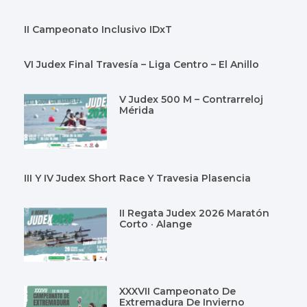
II Campeonato Inclusivo IDxT
VI Judex Final Travesía – Liga Centro – El Anillo
V Judex 500 M – Contrarreloj
Mérida
III Y IV Judex Short Race Y Travesia Plasencia
II Regata Judex 2026 Maratón
Corto · Alange
XXXVII Campeonato De
Extremadura De Invierno