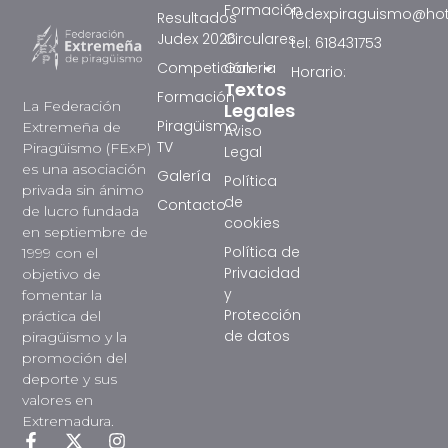
Formación
fedexpiraguismo@ho
Resultados
Judex 2026
Circulares
tel: 618431753
Competición
Galeria
Horario:
Textos
Formación
La Federación
Legales
Piragüismo
Extremeña de
Aviso
TV
Piragüismo (FExP)
Legal
es una asociación
Galería
Política
privada sin ánimo
de
Contacto
de lucro fundada
cookies
en septiembre de
Política de
1999 con el
Privacidad
objetivo de
y
fomentar la
Protección
práctica del
de datos
piragüismo y la
promoción del
deporte y sus
valores en
Extremadura.