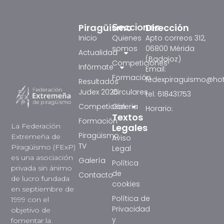
Piragüismo
Dirección
Secciones
Inicio
Quienes
Apto correos 312,
somos
06800 Mérida
Actualidad
(Badajoz)
Competiciones
Infórmate
Email:
Formación
fedexpiraguismo@ho
Resultados
Judex 2026
Circulares
tel: 618431753
Competición
Galeria
Horario:
Textos
Formación
La Federación
Legales
Piragüismo
Extremeña de
Aviso
TV
Piragüismo (FExP)
Legal
es una asociación
Galería
Política
privada sin ánimo
de
Contacto
de lucro fundada
cookies
en septiembre de
Política de
1999 con el
Privacidad
objetivo de
y
fomentar la