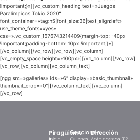
!important;}»][vc_custom_heading text=»Juegos
Paralímpicos Tokio 2020″
font_container=»tag:h5|font_size:36|text_align:left»
use_theme_fonts=»yes»
css=».vc_custom_1676743214409{margin-top: -40px
!important;padding-bottom: 10px !important;}»]
[/vc_column][/vc_row][vc_row][vc_column]
[vc_empty_space height=»100px»][/vc_column][/vc_row]
[vc_row][vc_column][vc_column_text]
[ngg src=»galleries» ids=»6″ display=»basic_thumbnail»
thumbnail_crop=»0″][/vc_column_text][/vc_column]
[/vc_row]
Piragüismo
Dirección
Secciones
Inicio
Quienes
Apto correos 312,