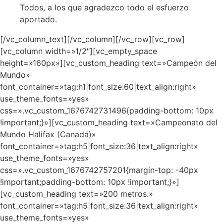
Todos, a los que agradezco todo el esfuerzo
aportado.
[/vc_column_text][/vc_column][/vc_row][vc_row]
[vc_column width=»1/2″][vc_empty_space
height=»160px»][vc_custom_heading text=»Campeón del
Mundo»
font_container=»tag:h1|font_size:60|text_align:right»
use_theme_fonts=»yes»
css=».vc_custom_1676742731496{padding-bottom: 10px
!important;}»][vc_custom_heading text=»Campeonato del
Mundo Halifax (Canadá)»
font_container=»tag:h5|font_size:36|text_align:right»
use_theme_fonts=»yes»
css=».vc_custom_1676742757201{margin-top: -40px
!important;padding-bottom: 10px !important;}»]
[vc_custom_heading text=»200 metros.»
font_container=»tag:h5|font_size:36|text_align:right»
use_theme_fonts=»yes»