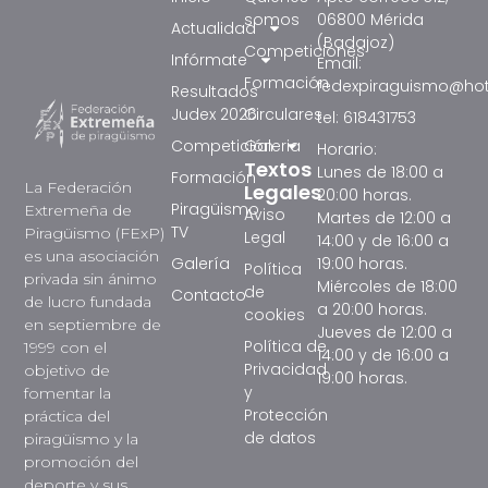
somos
06800 Mérida
Actualidad
(Badajoz)
Competiciones
Infórmate
Email:
Formación
fedexpiraguismo@ho
Resultados
Judex 2026
Circulares
tel: 618431753
Competición
Galeria
Horario:
Textos
Lunes de 18:00 a
Formación
La Federación
Legales
20:00 horas.
Piragüismo
Extremeña de
Aviso
Martes de 12:00 a
TV
Piragüismo (FExP)
Legal
14:00 y de 16:00 a
es una asociación
Galería
19:00 horas.
Política
privada sin ánimo
Miércoles de 18:00
de
Contacto
de lucro fundada
a 20:00 horas.
cookies
en septiembre de
Jueves de 12:00 a
Política de
1999 con el
14:00 y de 16:00 a
Privacidad
objetivo de
19:00 horas.
y
fomentar la
Protección
práctica del
de datos
piragüismo y la
promoción del
deporte y sus