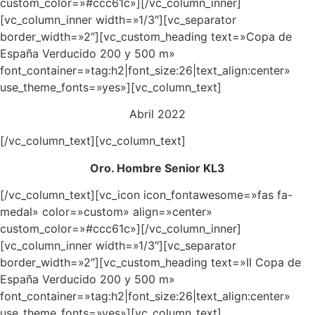
custom_color=»#ccc61c»][/vc_column_inner]
[vc_column_inner width=»1/3″][vc_separator
border_width=»2″][vc_custom_heading text=»Copa de
España Verducido 200 y 500 m»
font_container=»tag:h2|font_size:26|text_align:center»
use_theme_fonts=»yes»][vc_column_text]
Abril 2022
[/vc_column_text][vc_column_text]
Oro. Hombre Senior KL3
[/vc_column_text][vc_icon icon_fontawesome=»fas fa-
medal» color=»custom» align=»center»
custom_color=»#ccc61c»][/vc_column_inner]
[vc_column_inner width=»1/3″][vc_separator
border_width=»2″][vc_custom_heading text=»II Copa de
España Verducido 200 y 500 m»
font_container=»tag:h2|font_size:26|text_align:center»
use_theme_fonts=»yes»][vc_column_text]