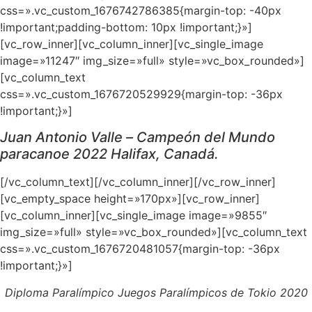
css=».vc_custom_1676742786385{margin-top: -40px
!important;padding-bottom: 10px !important;}»]
[vc_row_inner][vc_column_inner][vc_single_image
image=»11247″ img_size=»full» style=»vc_box_rounded»]
[vc_column_text
css=».vc_custom_1676720529929{margin-top: -36px
!important;}»]
Juan Antonio Valle –
Campeón del Mundo
paracanoe 2022 Halifax, Canadá.
[/vc_column_text][/vc_column_inner][/vc_row_inner]
[vc_empty_space height=»170px»][vc_row_inner]
[vc_column_inner][vc_single_image image=»9855″
img_size=»full» style=»vc_box_rounded»][vc_column_text
css=».vc_custom_1676720481057{margin-top: -36px
!important;}»]
Diploma Paralímpico Juegos Paralímpicos de Tokio 2020