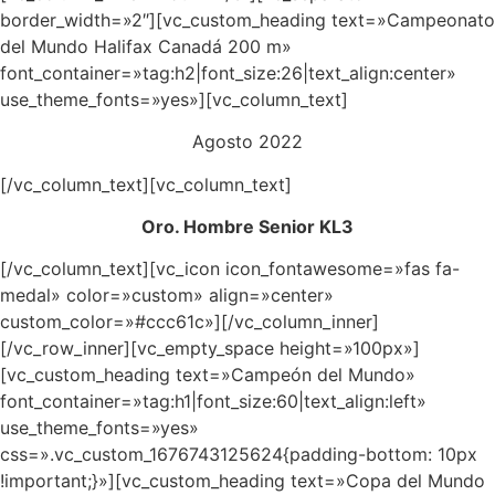
border_width=»2″][vc_custom_heading text=»Campeonato
del Mundo Halifax Canadá 200 m»
font_container=»tag:h2|font_size:26|text_align:center»
use_theme_fonts=»yes»][vc_column_text]
Agosto 2022
[/vc_column_text][vc_column_text]
Oro. Hombre Senior KL3
[/vc_column_text][vc_icon icon_fontawesome=»fas fa-
medal» color=»custom» align=»center»
custom_color=»#ccc61c»][/vc_column_inner]
[/vc_row_inner][vc_empty_space height=»100px»]
[vc_custom_heading text=»Campeón del Mundo»
font_container=»tag:h1|font_size:60|text_align:left»
use_theme_fonts=»yes»
css=».vc_custom_1676743125624{padding-bottom: 10px
!important;}»][vc_custom_heading text=»Copa del Mundo