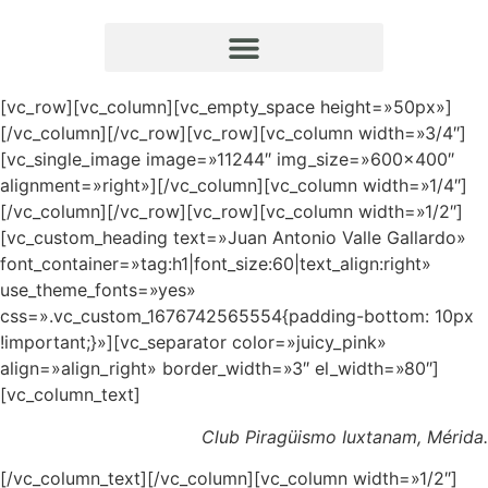
[vc_row][vc_column][vc_empty_space height=»50px»]
[/vc_column][/vc_row][vc_row][vc_column width=»3/4″]
[vc_single_image image=»11244″ img_size=»600×400″
alignment=»right»][/vc_column][vc_column width=»1/4″]
[/vc_column][/vc_row][vc_row][vc_column width=»1/2″]
[vc_custom_heading text=»Juan Antonio Valle Gallardo»
font_container=»tag:h1|font_size:60|text_align:right»
use_theme_fonts=»yes»
css=».vc_custom_1676742565554{padding-bottom: 10px
!important;}»][vc_separator color=»juicy_pink»
align=»align_right» border_width=»3″ el_width=»80″]
[vc_column_text]
Club Piragüismo Iuxtanam, Mérida.
[/vc_column_text][/vc_column][vc_column width=»1/2″]