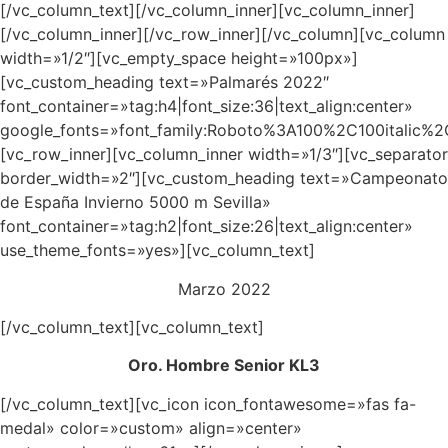
[/vc_column_text][/vc_column_inner][vc_column_inner]
[/vc_column_inner][/vc_row_inner][/vc_column][vc_column
width=»1/2″][vc_empty_space height=»100px»]
[vc_custom_heading text=»Palmarés 2022″
font_container=»tag:h4|font_size:36|text_align:center»
google_fonts=»font_family:Roboto%3A100%2C100italic
[vc_row_inner][vc_column_inner width=»1/3″][vc_separator
border_width=»2″][vc_custom_heading text=»Campeonato
de España Invierno 5000 m Sevilla»
font_container=»tag:h2|font_size:26|text_align:center»
use_theme_fonts=»yes»][vc_column_text]
Marzo 2022
[/vc_column_text][vc_column_text]
Oro. Hombre Senior KL3
[/vc_column_text][vc_icon icon_fontawesome=»fas fa-
medal» color=»custom» align=»center»