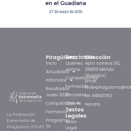
en el Guadiana
27 de mayo de 2026
Piragüismo
Dirección
Secciones
Inicio
Quienes
Apto correos 312,
somos
06800 Mérida
Actualidad
(Badajoz)
Competiciones
Infórmate
Email:
Formación
fedexpiraguismo@ho
Resultados
Judex 2026
Circulares
tel: 618431753
Competición
Galeria
Horario:
Textos
Formación
La Federación
Legales
Piragüismo
Extremeña de
Aviso
TV
Piragüismo (FExP)
Legal