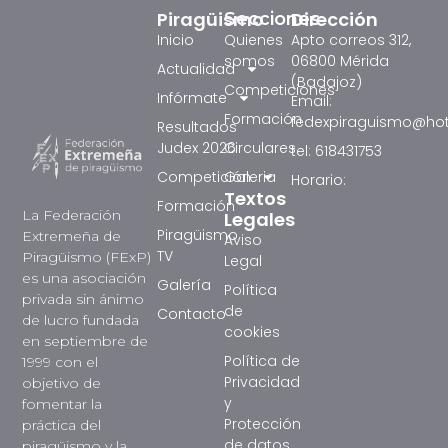
Piragüismo
Dirección
Secciones
Inicio
Quienes
Apto correos 312,
somos
06800 Mérida
Actualidad
(Badajoz)
Competiciones
Infórmate
Email:
Formación
fedexpiraguismo@ho
Resultados
Judex 2026
Circulares
tel: 618431753
Competición
Galeria
Horario:
Textos
Formación
La Federación
Legales
Piragüismo
Extremeña de
Aviso
TV
Piragüismo (FExP)
Legal
es una asociación
Galería
Política
privada sin ánimo
de
Contacto
de lucro fundada
cookies
en septiembre de
Política de
1999 con el
Privacidad
objetivo de
y
fomentar la
Protección
práctica del
de datos
piragüismo y la