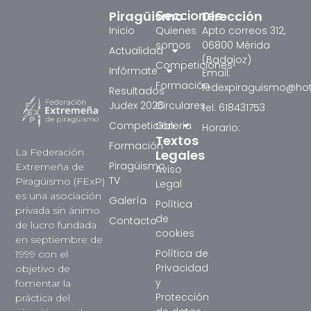
Piragüismo
Dirección
Secciones
Inicio
Quienes
Apto correos 312,
somos
06800 Mérida
Actualidad
(Badajoz)
Competiciones
Infórmate
Email:
Formación
fedexpiraguismo@ho
Resultados
Judex 2026
Circulares
tel: 618431753
Competición
Galeria
Horario:
Textos
Formación
La Federación
Legales
Piragüismo
Extremeña de
Aviso
TV
Piragüismo (FExP)
Legal
es una asociación
Galería
Política
privada sin ánimo
de
Contacto
de lucro fundada
cookies
en septiembre de
Política de
1999 con el
Privacidad
objetivo de
y
fomentar la
Protección
práctica del