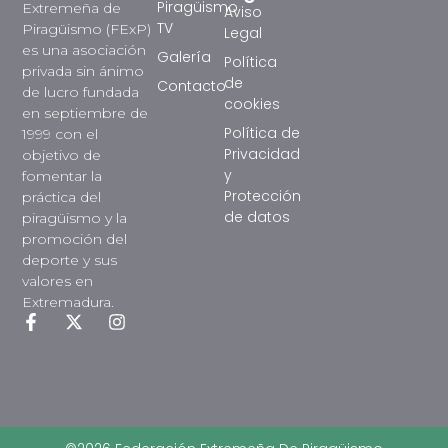
Piragüismo
Extremeña de
Aviso
TV
Piragüismo (FExP)
Legal
es una asociación
Galería
Política
privada sin ánimo
de
Contacto
de lucro fundada
cookies
en septiembre de
Política de
1999 con el
Privacidad
objetivo de
y
fomentar la
Protección
práctica del
de datos
piragüismo y la
promoción del
deporte y sus
valores en
Extremadura.