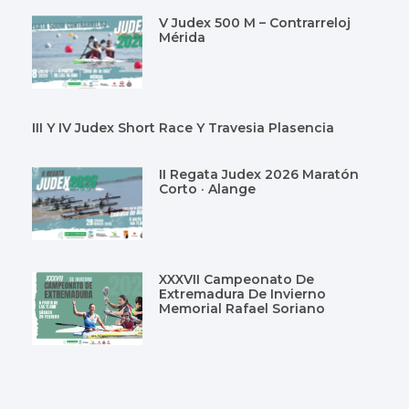
V Judex 500 M – Contrarreloj
Mérida
III Y IV Judex Short Race Y Travesia Plasencia
II Regata Judex 2026 Maratón
Corto · Alange
XXXVII Campeonato De
Extremadura De Invierno
Memorial Rafael Soriano