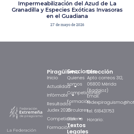
Impermeabilización del Azud de La
Granadilla y Especies Exóticas Invasoras
en el Guadiana
27 de mayo de 2026
Piragüismo
Dirección
Secciones
Inicio
Quienes
Apto correos 312,
somos
06800 Mérida
Actualidad
(Badajoz)
Competiciones
Infórmate
Email:
Formación
fedexpiraguismo@ho
Resultados
Judex 2026
Circulares
tel: 618431753
Competición
Galeria
Horario:
Textos
Formación
La Federación
Legales