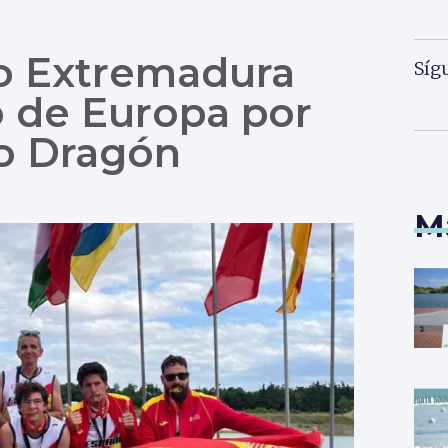
mo Extremadura
Síg
 de Europa por
o Dragón
M