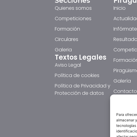
Pirag
Secciones
Quienes somos
Inicio
Competiciones
Actualid
Formación
Infórmate
Circulares
Resultado
Galeria
Competic
Textos Legales
Formació
Aviso Legal
Piragüism
Política de cookies
Galería
Política de Privacidad y
Contacto
Protección de datos
Para ofrecer
almacenar y/
tecnologías
identificaci
afectar nega