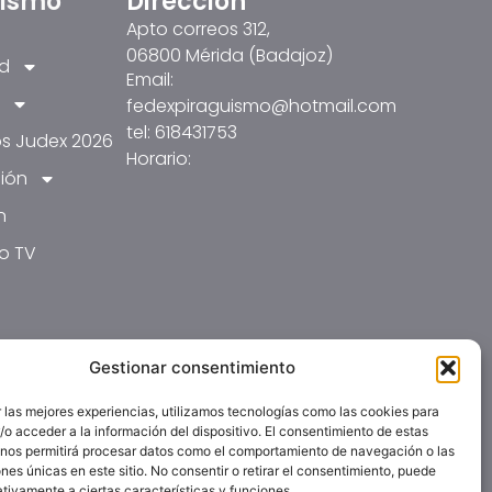
üismo
Dirección
Apto correos 312,
06800 Mérida (Badajoz)
ad
Email:
fedexpiraguismo@hotmail.com
tel: 618431753
s Judex 2026
Horario:
ión
n
o TV
Gestionar consentimiento
 las mejores experiencias, utilizamos tecnologías como las cookies para
o acceder a la información del dispositivo. El consentimiento de estas
 nos permitirá procesar datos como el comportamiento de navegación o las
ones únicas en este sitio. No consentir o retirar el consentimiento, puede
tivamente a ciertas características y funciones.