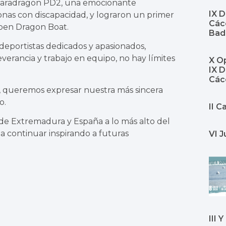
a Paradragon PD2, una emocionante
IX 
nas con discapacidad, y lograron un primer
Cáce
Open Dragon Boat.
Bad
eportistas dedicados y apasionados,
erancia y trabajo en equipo, no hay límites
X Op
IX 
Các
 queremos expresar nuestra más sincera
o.
II 
 de Extremadura y España a lo más alto del
a continuar inspirando a futuras
VI J
III 