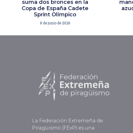
suma dos bronces en la
mano
Copa de España Cadete
azud
Sprint Olímpico
8 de junio de 2026
La Federación Extremeña de
Piragüismo (FExP) es una