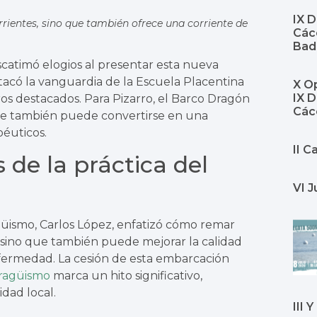
IX 
rientes, sino que también ofrece una corriente de
Cáce
Bad
scatimó elogios al presentar esta nueva
tacó la vanguardia de la Escuela Placentina
X Op
IX 
ros destacados. Para Pizarro, el Barco Dragón
Các
ue también puede convertirse en una
péuticos.
II 
 de la práctica del
VI J
güismo, Carlos López, enfatizó cómo remar
 sino que también puede mejorar la calidad
fermedad. La cesión de esta embarcación
iragüismo
marca un hito significativo,
dad local.
III 