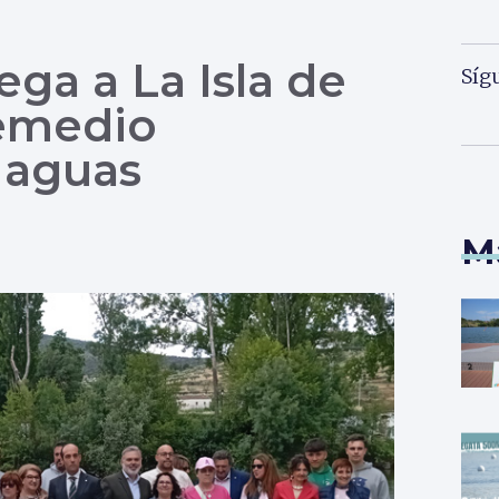
ega a La Isla de
Síg
emedio
 aguas
M