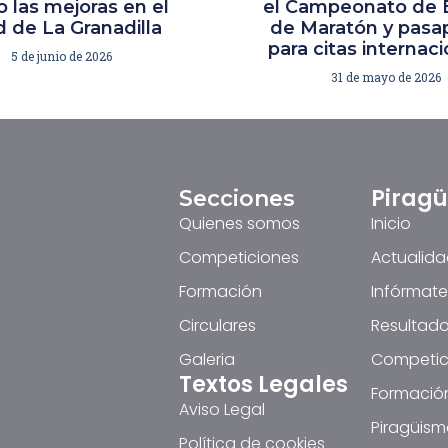
 las mejoras en el
el Campeonato de 
 de La Granadilla
de Maratón y pasa
para citas internac
5 de junio de 2026
31 de mayo de 2026
Pirag
Secciones
Quienes somos
Inicio
Competiciones
Actualid
Formación
Infórmate
Circulares
Resultado
Galeria
Competic
Textos Legales
Formació
Aviso Legal
Piragüism
Política de cookies