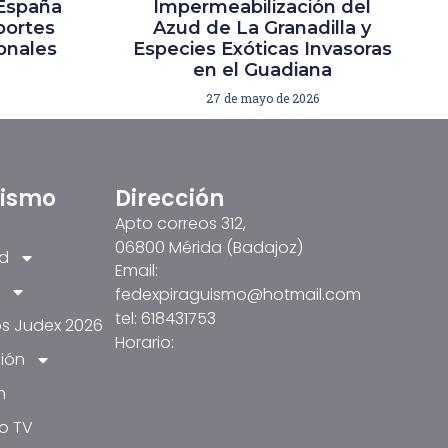
España
Impermeabilización del
portes
Azud de La Granadilla y
ionales
Especies Exóticas Invasoras
en el Guadiana
27 de mayo de 2026
üismo
Dirección
Apto correos 312,
06800 Mérida (Badajoz)
ad
Email:
fedexpiraguismo@hotmail.com
tel: 618431753
s Judex 2026
Horario:
ión
n
o TV