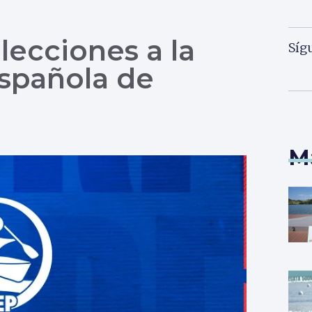
lecciones a la
Síg
spañola de
M