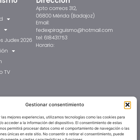
üismo
Dirección
Apto correos 312,
06800 Mérida (Badajoz)
ad
Email:
fedexpiraguismo@hotmail.com
tel: 618431753
s Judex 2026
Horario:
ión
n
o TV
Gestionar consentimiento
 las mejores experiencias, utilizamos tecnologías como las cookies para
o acceder a la información del dispositivo. El consentimiento de estas
 nos permitirá procesar datos como el comportamiento de navegación o las
ones únicas en este sitio. No consentir o retirar el consentimiento, puede
tivamente a ciertas características y funciones.