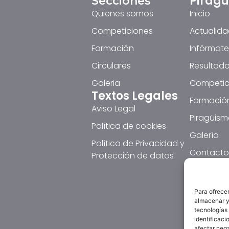
Pirag
Secciones
Quienes somos
Inicio
Competiciones
Actualid
Formación
Infórmate
Circulares
Resultado
Galeria
Competic
Textos Legales
Formació
Aviso Legal
Piragüism
Política de cookies
Galería
Política de Privacidad y
Contacto
Protección de datos
Para ofrecer
almacenar y/
tecnologías
identificaci
afectar nega