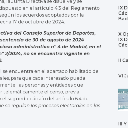
 la Junta Directiva se disuelve y se
IX 
 dispuesto en el artículo 4.3 del Reglamento
Cáce
 según los acuerdos adoptados por la
Bad
fecha 17 de octubre de 2024.
ctiva del Consejo Superior de Deportes,
X Op
IX 
a sentencia de 30 de agosto de 2024
Các
cioso administrativo nº 4 de Madrid, en el
º 2/2024, no se encuentra vigente en
0.
II 
al se encuentra en el apartado habilitado de
VI J
onales, para que cada interesado pueda
ualmente, las personas y entidades que
r telemáticamente el censo, previa
n el segundo párrafo del artículo 6.4 de
e se regulan los procesos electorales en las
III 