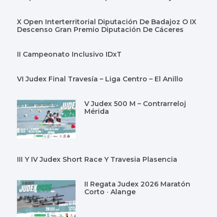
X Open Interterritorial Diputación De Badajoz O IX
Descenso Gran Premio Diputación De Cáceres
II Campeonato Inclusivo IDxT
VI Judex Final Travesía – Liga Centro – El Anillo
V Judex 500 M – Contrarreloj
Mérida
III Y IV Judex Short Race Y Travesia Plasencia
II Regata Judex 2026 Maratón
Corto · Alange