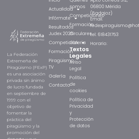
Inicio
Quienes
Apto correos 312,
somos
06800 Mérida
Actualidad
(Badajoz)
Competiciones
Infórmate
Email:
Formación
fedexpiraguismo@ho
Resultados
Judex 2026
Circulares
tel: 618431753
Competición
Galeria
Horario:
Textos
Formación
La Federación
Legales
Piragüismo
Extremeña de
Aviso
TV
Piragüismo (FExP)
Legal
es una asociación
Galería
Política
privada sin ánimo
de
Contacto
de lucro fundada
cookies
en septiembre de
Política de
1999 con el
Privacidad
objetivo de
y
fomentar la
Protección
práctica del
de datos
piragüismo y la
promoción del