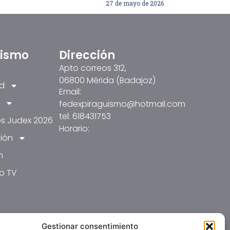
27 de mayo de 2026
üismo
Dirección
Apto correos 312,
06800 Mérida (Badajoz)
ad
Email:
fedexpiraguismo@hotmail.com
tel: 618431753
s Judex 2026
Horario:
ión
n
o TV
Gestionar consentimiento