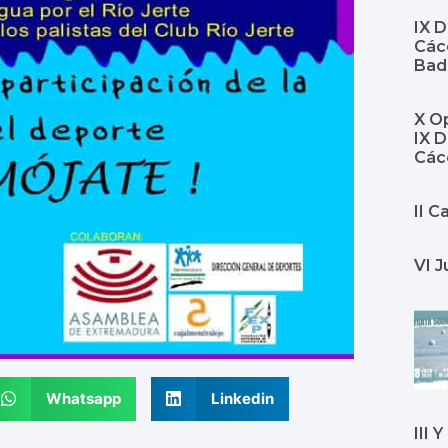
IX 
Cáce
Bad
X Op
IX 
Các
II 
VI J
Whatsapp
Linkedin
III 