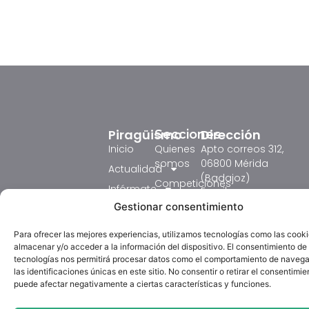
Piragüismo
Dirección
Secciones
Inicio
Quienes
Apto correos 312,
somos
06800 Mérida
Actualidad
(Badajoz)
Competiciones
Infórmate
Email:
Formación
fedexpiraguismo@ho
Gestionar consentimiento
Resultados
Judex 2026
Circulares
tel: 618431753
Para ofrecer las mejores experiencias, utilizamos tecnologías como las cook
Competición
Galeria
Horario:
almacenar y/o acceder a la información del dispositivo. El consentimiento de
Textos
Lunes de 18:00 a
tecnologías nos permitirá procesar datos como el comportamiento de navega
Formación
La Federación
Legales
las identificaciones únicas en este sitio. No consentir o retirar el consentimie
20:00 horas.
Piragüismo
Extremeña de
puede afectar negativamente a ciertas características y funciones.
Aviso
Martes de 12:00 a
TV
Piragüismo (FExP)
Legal
14:00 y de 16:00 a