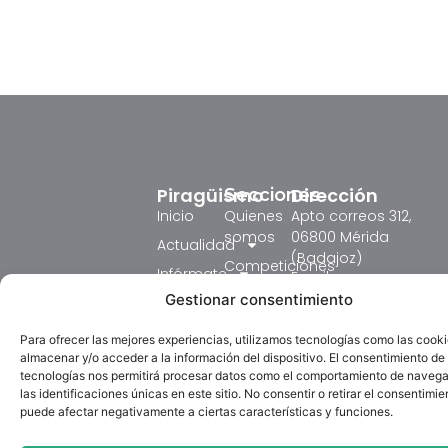
Piragüismo
Dirección
Secciones
Inicio
Quienes
Apto correos 312,
somos
06800 Mérida
Actualidad
(Badajoz)
Competiciones
Infórmate
Email:
Formación
fedexpiraguismo@ho
Gestionar consentimiento
Resultados
Judex 2026
Circulares
tel: 618431753
Para ofrecer las mejores experiencias, utilizamos tecnologías como las cook
Competición
Galeria
Horario:
almacenar y/o acceder a la información del dispositivo. El consentimiento de
Textos
Lunes de 18:00 a
tecnologías nos permitirá procesar datos como el comportamiento de navega
Formación
La Federación
Legales
las identificaciones únicas en este sitio. No consentir o retirar el consentimie
20:00 horas.
Piragüismo
Extremeña de
puede afectar negativamente a ciertas características y funciones.
Aviso
Martes de 12:00 a
TV
Piragüismo (FExP)
Legal
14:00 y de 16:00 a