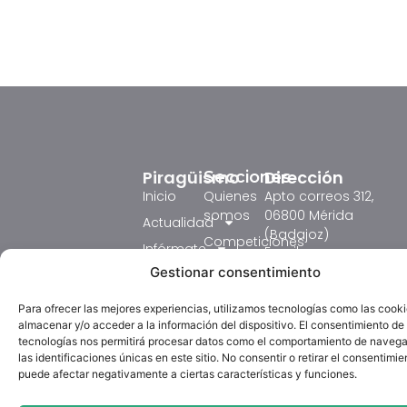
Piragüismo
Dirección
Secciones
Inicio
Quienes
Apto correos 312,
somos
06800 Mérida
Actualidad
(Badajoz)
Competiciones
Infórmate
Email:
Formación
fedexpiraguismo@ho
Gestionar consentimiento
Resultados
Judex 2026
Circulares
tel: 618431753
Para ofrecer las mejores experiencias, utilizamos tecnologías como las cook
Competición
Galeria
Horario:
almacenar y/o acceder a la información del dispositivo. El consentimiento de
Textos
Lunes de 18:00 a
tecnologías nos permitirá procesar datos como el comportamiento de navega
Formación
La Federación
Legales
las identificaciones únicas en este sitio. No consentir o retirar el consentimie
20:00 horas.
Piragüismo
Extremeña de
puede afectar negativamente a ciertas características y funciones.
Aviso
Martes de 12:00 a
TV
Piragüismo (FExP)
Legal
14:00 y de 16:00 a