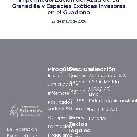
Granadilla y Especies Exóticas Invasoras
en el Guadiana
27 de mayo de 2026
Piragüismo
Dirección
Secciones
Inicio
Quienes
Apto correos 312,
somos
06800 Mérida
Actualidad
(Badajoz)
Competiciones
Infórmate
Email:
Formación
fedexpiraguismo@ho
Resultados
Judex 2026
Circulares
tel: 618431753
Competición
Galeria
Horario:
Textos
Formación
La Federación
Legales
Piragüismo
Extremeña de
Aviso