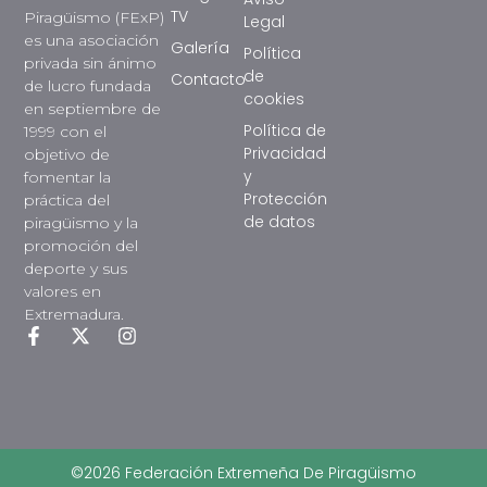
TV
Piragüismo (FExP)
Legal
es una asociación
Galería
Política
privada sin ánimo
de
Contacto
de lucro fundada
cookies
en septiembre de
Política de
1999 con el
Privacidad
objetivo de
y
fomentar la
Protección
práctica del
de datos
piragüismo y la
promoción del
deporte y sus
valores en
Extremadura.
©2026 Federación Extremeña De Piragüismo