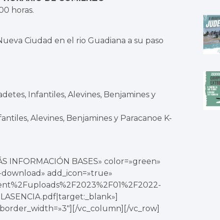
00 horas.
Nueva Ciudad en el rio Guadiana a su paso
detes, Infantiles, Alevines, Benjamines y
fantiles, Alevines, Benjamines y Paracanoe K-
MÁS INFORMACIÓN BASES» color=»green»
le-download» add_icon=»true»
ntent%2Fuploads%2F2023%2F01%2F2022-
SENCIA.pdf|target:_blank»]
 border_width=»3″][/vc_column][/vc_row]