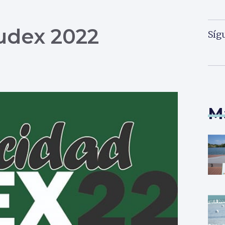
udex 2022
Síg
M