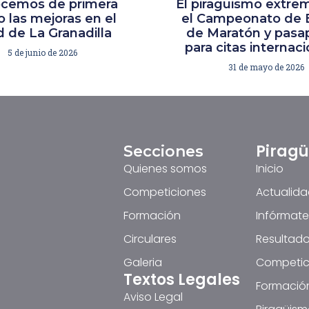
cemos de primera
El piragüismo extre
 las mejoras en el
el Campeonato de 
 de La Granadilla
de Maratón y pasa
para citas internac
5 de junio de 2026
31 de mayo de 2026
Pirag
Secciones
Quienes somos
Inicio
Competiciones
Actualid
Formación
Infórmate
Circulares
Resultado
Galeria
Competic
Textos Legales
Formació
Aviso Legal