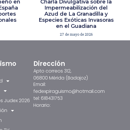
meño en
Charla Divulgativa sobre la
España
Impermeabilización del
portes
Azud de La Granadilla y
ionales
Especies Exóticas Invasoras
en el Guadiana
27 de mayo de 2026
üismo
Dirección
Apto correos 312,
06800 Mérida (Badajoz)
ad
Email:
fedexpiraguismo@hotmail.com
tel: 618431753
s Judex 2026
Horario:
ión
n