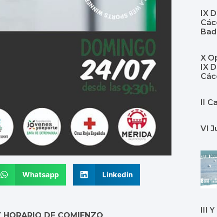
IX 
Cáce
Bad
X Op
IX 
Các
II 
VI J
Whatsapp
Linkedin
III 
Y HORARIO DE COMIENZO