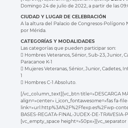
Domingo 24 de julio de 2022, a partir de las 09:
CIUDAD Y LUGAR DE CELEBRACIÓN
A la altura del Palacio de Congresos-Polígono 
por Mérida.
CATEGORÍAS Y MODALIDADES
Las categorías que pueden participar son:
 Hombres Veteranos, Sénior, Sub-23, Junior, Ca
Paracanoe K-1
 Mujeres Veteranas, Sénior, Junior, Cadetes, In
1
 Hombres C-1 Absoluto.
[/vc_column_text][vc_btn title=»DESCARGA 
align=»center» i_icon_fontawesome=»fas fa-fi
link=»url:http%3A%2F%2Ffexp.es%2Fwp-co
BASES-REGATA-FINAL-JUDEX-DE-TRAVESIA-PLA
[vc_empty_space height=»50px»][vc_separator