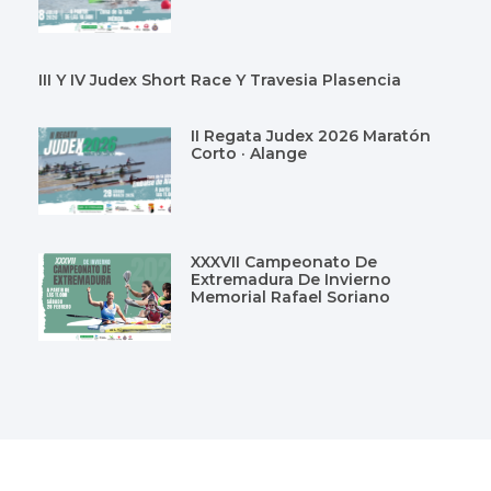
III Y IV Judex Short Race Y Travesia Plasencia
II Regata Judex 2026 Maratón
Corto · Alange
XXXVII Campeonato De
Extremadura De Invierno
Memorial Rafael Soriano