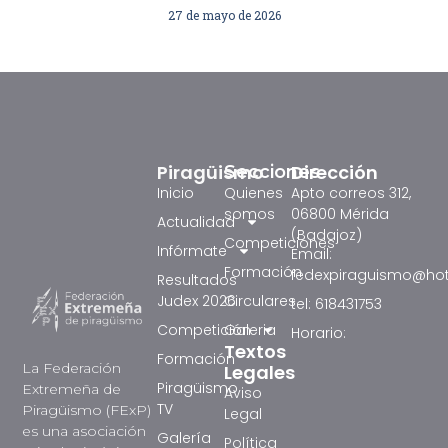
27 de mayo de 2026
Piragüismo
Dirección
Secciones
Inicio
Quienes
Apto correos 312,
somos
06800 Mérida
Actualidad
(Badajoz)
Competiciones
Infórmate
Email:
Formación
fedexpiraguismo@ho
Resultados
Judex 2026
Circulares
tel: 618431753
Competición
Galeria
Horario:
Textos
Formación
La Federación
Legales
Piragüismo
Extremeña de
Aviso
TV
Piragüismo (FExP)
Legal
es una asociación
Galería
Política