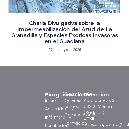
Charla Divulgativa sobre la
Impermeabilización del Azud de La
Granadilla y Especies Exóticas Invasoras
en el Guadiana
27 de mayo de 2026
Piragüismo
Dirección
Secciones
Inicio
Quienes
Apto correos 312,
somos
06800 Mérida
Actualidad
(Badajoz)
Competiciones
Infórmate
Email:
Formación
fedexpiraguismo@ho
Resultados