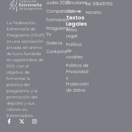
Judex 2026
Circulares
tel: 618431753
Competición
Galeria
Horario:
Textos
Formación
La Federación
Legales
Piragüismo
Extremeña de
Aviso
TV
Piragüismo (FExP)
Legal
es una asociación
Galería
Política
privada sin ánimo
de
Contacto
de lucro fundada
cookies
en septiembre de
Política de
1999 con el
Privacidad
objetivo de
y
fomentar la
Protección
práctica del
de datos
piragüismo y la
promoción del
deporte y sus
valores en
Extremadura.