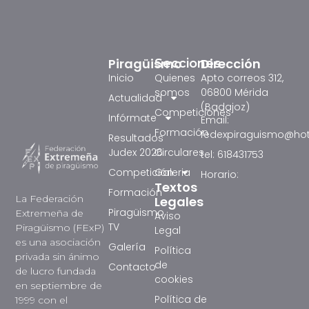
Piragüismo
Dirección
Secciones
Inicio
Quienes
Apto correos 312,
somos
06800 Mérida
Actualidad
(Badajoz)
Competiciones
Infórmate
Email:
Formación
fedexpiraguismo@ho
Resultados
Judex 2026
Circulares
tel: 618431753
Competición
Galeria
Horario:
Textos
Formación
La Federación
Legales
Piragüismo
Extremeña de
Aviso
TV
Piragüismo (FExP)
Legal
es una asociación
Galería
Política
privada sin ánimo
de
Contacto
de lucro fundada
cookies
en septiembre de
Política de
1999 con el