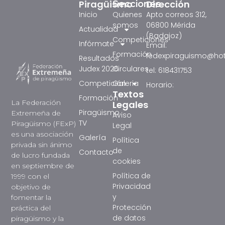
Piragüismo
Dirección
Secciones
Inicio
Quienes
Apto correos 312,
somos
06800 Mérida
Actualidad
(Badajoz)
Competiciones
Infórmate
Email:
Formación
fedexpiraguismo@ho
Resultados
Judex 2026
Circulares
tel: 618431753
Competición
Galeria
Horario:
Textos
Formación
La Federación
Legales
Piragüismo
Extremeña de
Aviso
TV
Piragüismo (FExP)
Legal
es una asociación
Galería
Política
privada sin ánimo
de
Contacto
de lucro fundada
cookies
en septiembre de
Política de
1999 con el
Privacidad
objetivo de
y
fomentar la
Protección
práctica del
de datos
piragüismo y la