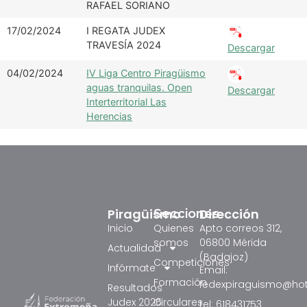
RAFAEL SORIANO
17/02/2024
I REGATA JUDEX
TRAVESÍA 2024
Descargar
04/02/2024
IV Liga Centro Piragüismo
aguas tranquilas. Open
Descargar
Interterritorial Las
Herencias
Piragüismo
Dirección
Secciones
Inicio
Quienes
Apto correos 312,
somos
06800 Mérida
Actualidad
(Badajoz)
Competiciones
Infórmate
Email:
Formación
fedexpiraguismo@ho
Resultados
Judex 2026
Circulares
tel: 618431753