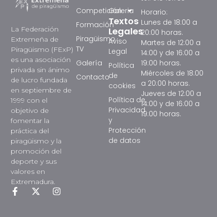
Competición
Galeria
Horario:
Textos
Lunes de 18:00 a
Formación
La Federación
Legales
20:00 horas.
Piragüismo
Extremeña de
Aviso
Martes de 12:00 a
TV
Piragüismo (FExP)
Legal
14:00 y de 16:00 a
es una asociación
Galería
19:00 horas.
Política
privada sin ánimo
Miércoles de 18:00
de
Contacto
de lucro fundada
a 20:00 horas.
cookies
en septiembre de
Jueves de 12:00 a
Política de
1999 con el
14:00 y de 16:00 a
Privacidad
objetivo de
19:00 horas.
y
fomentar la
Protección
práctica del
de datos
piragüismo y la
promoción del
deporte y sus
valores en
Extremadura.