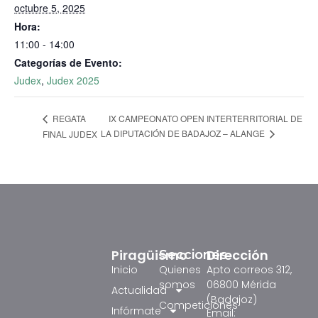
octubre 5, 2025
Hora:
11:00 - 14:00
Categorías de Evento:
Judex
,
Judex 2025
IX CAMPEONATO OPEN INTERTERRITORIAL DE
REGATA
LA DIPUTACIÓN DE BADAJOZ – ALANGE
FINAL JUDEX
Piragüismo
Dirección
Secciones
Inicio
Quienes
Apto correos 312,
somos
06800 Mérida
Actualidad
(Badajoz)
Competiciones
Infórmate
Email: