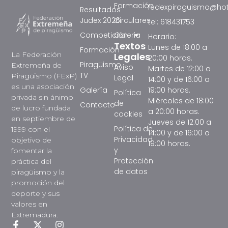
Formación
fedexpiraguismo@ho
Resultados
Judex 2026
Circulares
tel: 618431753
Competición
Galeria
Horario:
Textos
Lunes de 18:00 a
Formación
La Federación
Legales
20:00 horas.
Piragüismo
Extremeña de
Aviso
Martes de 12:00 a
TV
Piragüismo (FExP)
Legal
14:00 y de 16:00 a
es una asociación
Galería
19:00 horas.
Política
privada sin ánimo
Miércoles de 18:00
de
Contacto
de lucro fundada
a 20:00 horas.
cookies
en septiembre de
Jueves de 12:00 a
Política de
1999 con el
14:00 y de 16:00 a
Privacidad
objetivo de
19:00 horas.
y
fomentar la
Protección
práctica del
de datos
piragüismo y la
promoción del
deporte y sus
valores en
Extremadura.