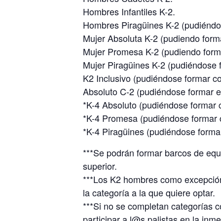
Hombres Infantiles K-2.
Hombres Piragüines K-2 (pudiéndos
Mujer Absoluta K-2 (pudiendo formar
Mujer Promesa K-2 (pudiendo formar
Mujer Piragüines K-2 (pudiéndose f
K2 Inclusivo (pudiéndose formar co
Absoluto C-2 (pudiéndose formar e
*K-4 Absoluto (pudiéndose formar c
*K-4 Promesa (pudiéndose formar co
*K-4 Piragüines (pudiéndose formar
***Se podrán formar barcos de equi
superior.
***Los K2 hombres como excepción 
la categoría a la que quiere optar.
***Si no se completan categorías c
participar a l@s palistas en la inm