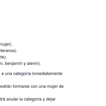
mujer).
eteranos).
te).
n, benjamín y alevín).
os a una categoría inmediatamente
 podrán formarse con una mujer de
á anular la categoría y dejar