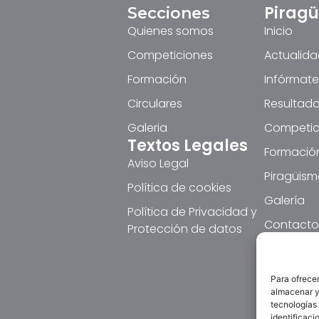
Pirag
Secciones
Quienes somos
Inicio
Competiciones
Actualid
Formación
Infórmate
Circulares
Resultado
Galeria
Competic
Textos Legales
Formació
Aviso Legal
Piragüism
Política de cookies
Galería
Política de Privacidad y
Contacto
Protección de datos
Para ofrecer
almacenar y/
tecnologías
identificaci