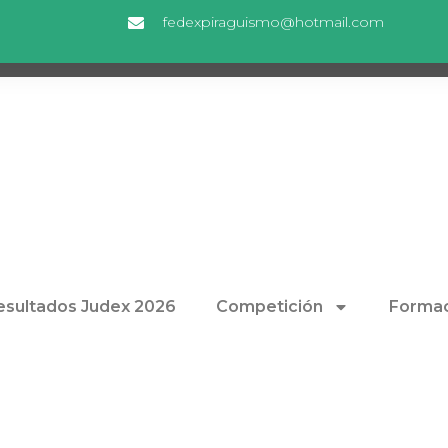
fedexpiraguismo@hotmail.com
esultados Judex 2026
Competición
Formac