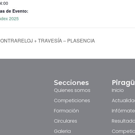
14:00
as de Evento:
udex 2025
0 CONTRARELOJ + TRAVESÍA – PLASENCIA
Pirag
Secciones
Quienes somos
Inicio
Competiciones
Actualid
Formación
Infórmate
Circulares
Resultado
Galeria
Competic