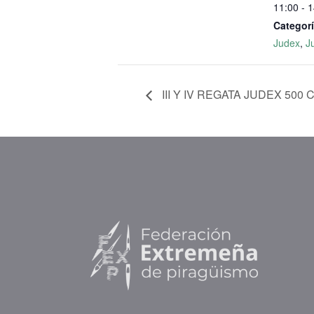
11:00 - 
Categorí
Judex
,
J
III Y IV REGATA JUDEX 50