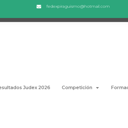
fedexpiraguismo@hotmail.com
esultados Judex 2026
Competición
Formac