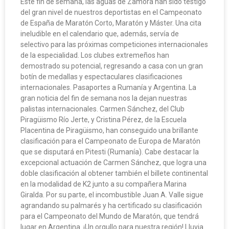
Este fin de semana, las aguas de Zamora han sido testigo
del gran nivel de nuestros deportistas en el Campeonato
de España de Maratón Corto, Maratón y Máster. Una cita
ineludible en el calendario que, además, servía de
selectivo para las próximas competiciones internacionales
de la especialidad. Los clubes extremeños han
demostrado su potencial, regresando a casa con un gran
botín de medallas y espectaculares clasificaciones
internacionales. Pasaportes a Rumanía y Argentina. La
gran noticia del fin de semana nos la dejan nuestras
palistas internacionales. Carmen Sánchez, del Club
Piragüismo Río Jerte, y Cristina Pérez, de la Escuela
Placentina de Piragüismo, han conseguido una brillante
clasificación para el Campeonato de Europa de Maratón
que se disputará en Pitesti (Rumanía). Cabe destacar la
excepcional actuación de Carmen Sánchez, que logra una
doble clasificación al obtener también el billete continental
en la modalidad de K2 junto a su compañera Marina
Giralda. Por su parte, el incombustible Juan A. Valle sigue
agrandando su palmarés y ha certificado su clasificación
para el Campeonato del Mundo de Maratón, que tendrá
lugar en Argentina. ¡Un orgullo para nuestra región! Lluvia