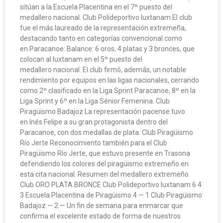
sitúan a la Escuela Placentina en el 7º puesto del
medallero nacional. Club Polideportivo Iuxtanam El club
fue el más laureado de la representación extremeña,
destacando tanto en categorías convencional como
en Paracanoe: Balance: 6 oros, 4 platas y 3 bronces, que
colocan al Iuxtanam en el 5º puesto del
medallero nacional. El club firmó, además, un notable
rendimiento por equipos en las ligas nacionales, cerrando
como 2º clasificado en la Liga Sprint Paracanoe, 8º en la
Liga Sprint y 6º en la Liga Sénior Femenina. Club
Piragüismo Badajoz La representación pacense tuvo
en Inés Felipe a su gran protagonista dentro del
Paracanoe, con dos medallas de plata: Club Piragüismo
Río Jerte Reconocimiento también para el Club
Piragüismo Río Jerte, que estuvo presente en Trasona
defendiendo los colores del piragüismo extremeño en
esta cita nacional. Resumen del medallero extremeño
Club ORO PLATA BRONCE Club Polideportivo Iuxtanam 6 4
3 Escuela Placentina de Piragüismo 4 — 1 Club Piragüismo
Badajoz — 2 — Un fin de semana para enmarcar que
confirma el excelente estado de forma de nuestros