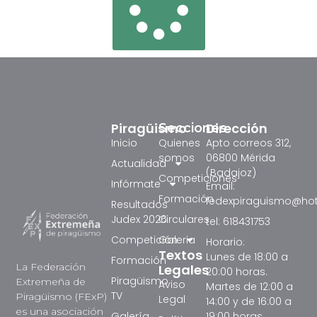
Piragüismo
Dirección
Secciones
Inicio
Quienes
Apto correos 312,
somos
06800 Mérida
Actualidad
(Badajoz)
Competiciones
Infórmate
Email:
Formación
fedexpiraguismo@ho
Resultados
Judex 2026
Circulares
tel: 618431753
Competición
Galeria
Horario:
Textos
Lunes de 18:00 a
Formación
La Federación
Legales
20:00 horas.
Piragüismo
Extremeña de
Aviso
Martes de 12:00 a
TV
Piragüismo (FExP)
Legal
14:00 y de 16:00 a
es una asociación
Galería
19:00 horas.